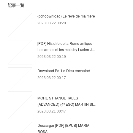
記事一覧
{pdf download} Le rêve de ma mère
2023.03.22 00:20
[PDF] Histoire de la Rome antique -
Les armes et les mots by Lucien J…
2023.03.22 00:19
Download Pdf Le Dieu enchaîné
2023.03.22 00:17
MORE STRANGE TALES
(ADVANCED) (4º ESO) MARTIN SI…
2023.03.21 00:47
Descargar [PDF] {EPUB} MARIA
ROSA