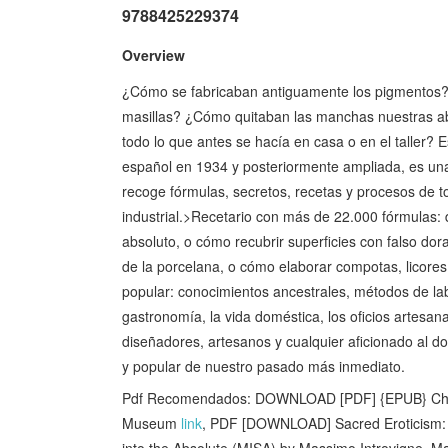
9788425229374
Overview
¿Cómo se fabricaban antiguamente los pigmentos? ¿
masillas? ¿Cómo quitaban las manchas nuestras ab
todo lo que antes se hacía en casa o en el taller? 
español en 1934 y posteriormente ampliada, es una 
recoge fórmulas, secretos, recetas y procesos de t
industrial.>Recetario con más de 22.000 fórmulas: d
absoluto, o cómo recubrir superficies con falso dora
de la porcelana, o cómo elaborar compotas, licores
popular: conocimientos ancestrales, métodos de labo
gastronomía, la vida doméstica, los oficios artesana
diseñadores, artesanos y cualquier aficionado al do 
y popular de nuestro pasado más inmediato.
Pdf Recomendados: DOWNLOAD [PDF] {EPUB} Charle
Museum
link
, PDF [DOWNLOAD] Sacred Eroticism: Ta
into the Absolute (MISA) by Massimo Introvigne, M