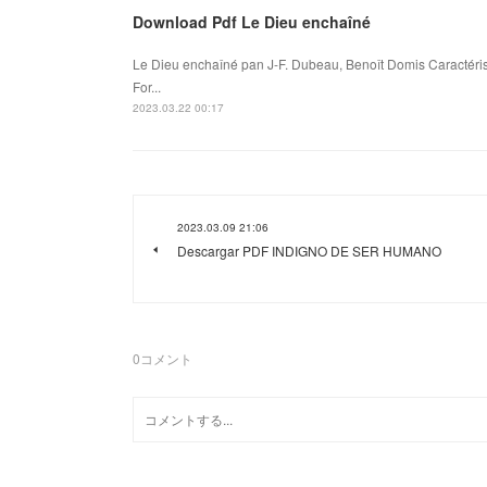
Download Pdf Le Dieu enchaîné
Le Dieu enchaîné pan J-F. Dubeau, Benoît Domis Caractéri
For...
2023.03.22 00:17
2023.03.09 21:06
Descargar PDF INDIGNO DE SER HUMANO
0
コメント