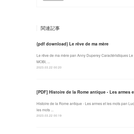
関連記事
{pdf download} Le rêve de ma mère
Le rêve de ma mère pan Anny Duperey Caractéristiques Le
MOBI, ...
2023.03.22 00:20
[PDF] Histoire de la Rome antique - Les armes 
Histoire de la Rome antique - Les armes et les mots pan Lu
les mots ...
2023.03.22 00:19