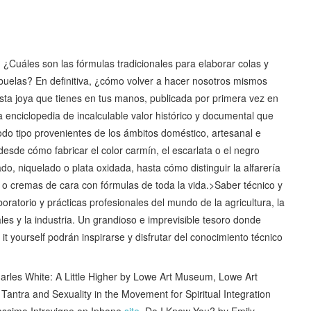
Cuáles son las fórmulas tradicionales para elaborar colas y
uelas? En definitiva, ¿cómo volver a hacer nosotros mismos
Esta joya que tienes en tus manos, publicada por primera vez en
enciclopedia de incalculable valor histórico y documental que
odo tipo provenientes de los ámbitos doméstico, artesanal e
esde cómo fabricar el color carmín, el escarlata o el negro
do, niquelado o plata oxidada, hasta cómo distinguir la alfarería
 o cremas de cara con fórmulas de toda la vida.>Saber técnico y
ratorio y prácticas profesionales del mundo de la agricultura, la
les y la industria. Un grandioso e imprevisible tesoro donde
it yourself podrán inspirarse y disfrutar del conocimiento técnico
s White: A Little Higher by Lowe Art Museum, Lowe Art
ntra and Sexuality in the Movement for Spiritual Integration
assimo Introvigne on Iphone
site
, Do I Know You? by Emily