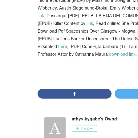
Wibberley, Austin Siegemund-Broka, Emily Wibber
link
, Descargar [PDF] {EPUB} LA HIJA DEL COM
{EPUB} Killer Content by
link
, Read online: She Pro
Download Pdf Spaceships Over Glasgow - Mogwai
{EPUB} Lucifer's Banker Uncensored: The Untold S
Birkenfeld
here
, [PDF] Connie, la barbare (1) : La 
Professor Astor by Catharina Maura
download link
,
athyvikyqabe's Ownd
フォロー