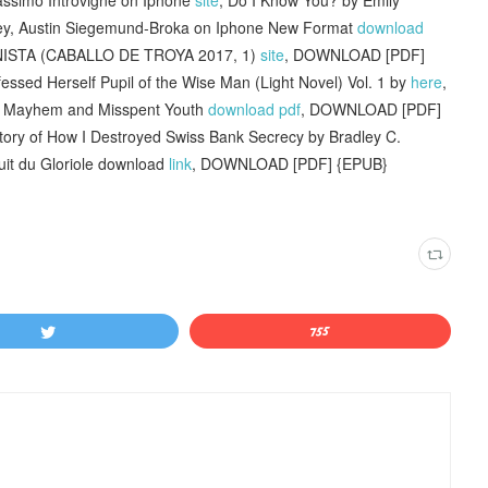
ley, Austin Siegemund-Broka on Iphone New Format
download
UNISTA (CABALLO DE TROYA 2017, 1)
site
, DOWNLOAD [PDF]
fessed Herself Pupil of the Wise Man (Light Novel) Vol. 1 by
here
,
, Mayhem and Misspent Youth
download pdf
, DOWNLOAD [PDF]
tory of How I Destroyed Swiss Bank Secrecy by Bradley C.
nuit du Gloriole download
link
, DOWNLOAD [PDF] {EPUB}