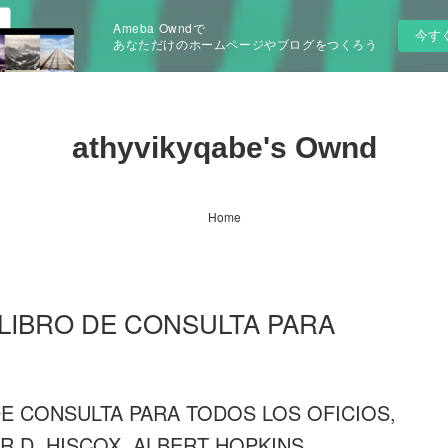
Ameba Owndで
今す
あなただけのホームページやブログをつくろう
athyvikyqabe's Ownd
Home
 LIBRO DE CONSULTA PARA
DE CONSULTA PARA TODOS LOS OFICIOS,
R D. HISCOX, ALBERT HOPKINS