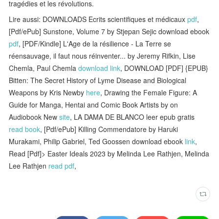
tragédies et les révolutions.
Lire aussi: DOWNLOADS Ecrits scientifiques et médicaux
pdf
,
[Pdf/ePub] Sunstone, Volume 7 by Stjepan Sejic download ebook
pdf
, [PDF/Kindle] L'Age de la résilience - La Terre se
réensauvage, il faut nous réinventer... by Jeremy Rifkin, Lise
Chemla, Paul Chemla
download link
, DOWNLOAD [PDF] {EPUB}
Bitten: The Secret History of Lyme Disease and Biological
Weapons by Kris Newby
here
, Drawing the Female Figure: A
Guide for Manga, Hentai and Comic Book Artists by on
Audiobook New
site
, LA DAMA DE BLANCO leer epub gratis
read book
, [Pdf/ePub] Killing Commendatore by Haruki
Murakami, Philip Gabriel, Ted Goossen download ebook
link
,
Read [Pdf]> Easter Ideals 2023 by Melinda Lee Rathjen, Melinda
Lee Rathjen
read pdf
,