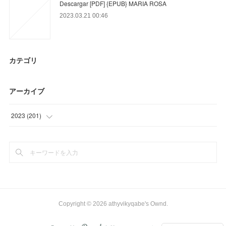
Descargar [PDF] {EPUB} MARIA ROSA
2023.03.21 00:46
カテゴリ
アーカイブ
2023
(
201
)
(
60
)
(
81
)
(
60
)
Copyright ©
2026
athyvikyqabe's Ownd
.